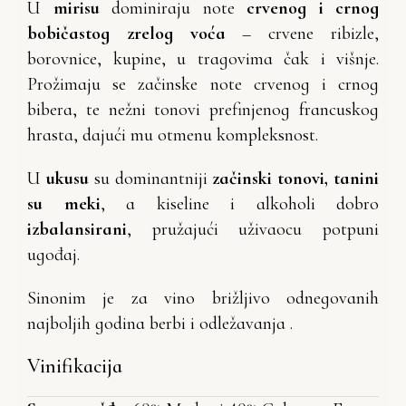
U
mirisu
dominiraju note
crvenog i crnog
bobičastog zrelog voća
– crvene ribizle,
borovnice, kupine, u tragovima čak i višnje.
Prožimaju se začinske note crvenog i crnog
bibera, te nežni tonovi prefinjenog francuskog
hrasta, dajući mu otmenu kompleksnost.
U
ukusu
su dominantniji
začinski tonovi, tanini
su meki
, a kiseline i alkoholi dobro
izbalansirani
, pružajući uživaocu potpuni
ugođaj.
Sinonim je za vino brižljivo odnegovanih
najboljih godina berbi i odležavanja .
Vinifikacija