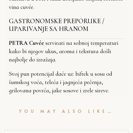
vina cuvée.
GASTRONOMSKE PREPORUKE /
UPARIVANJE SA HRANOM
PETRA Cuvée
servirati na sobnoj temperaturi
kako bi njegov ukus, aroma i tekstura došli
najbolje do izražaja.
Svoj pun potencijal daće uz: biftek u sosu od
šumskog voća, teleća i jagnjeća pečenja,
grilovana povrća, jake sosove i zrele sireve.
YOU MAY ALSO LIKE…