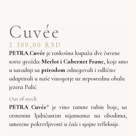
Cuvée
2.300,00
RSD
PETRA Cuvée
je raskošna kupaža dve čuvene
sorte grožđa:
Merlot i Cabernet Franc
, koje smo
u saradnji sa
prirodom
odnegovali i odlično
adaptirali u naše vinogorje uz neposrednu obalu
jezera Palić.
Out of stock
PETRA Cuvée
* je vino tamne rubin boje, sa
otmenim ljubičastim nijansama na obodima,
umerene pokretljivosti u čaši i sjajne refleksije.