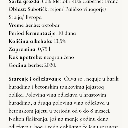
Sorta grožđa:
60% Merlot i 40% Cabernet Franc
Oblast:
Subotički rejon/ Palićko vinogorje/
Srbija/ Evropa
Vreme berbe:
oktobar
Period fermentacije:
10 dana
Količina alkohola:
13,5%
Zapremina:
0,75 l
Rok upotrebe:
neograničeno
Godina berbe:
2020.
Starenje i odležavanje:
Čuva se i neguje u barik
buradima i betonskim tankovima jajastog
oblika. Polovina vina odležava u hrastovim
buradima, a druga polovina vina odležava u
betonskom jajetu u periodu od 6 do 8 meseci.
Nakon flaširanja, još najmanje godinu dana
odležava u boci i tada dobijamo željenu sortnost