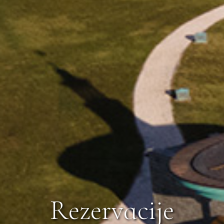
R
e
z
e
r
v
a
c
i
j
e