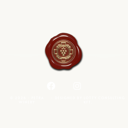
© 2026 · PETRA
· DESIGNED BY
LOTTY CONSULTING
WINERY
KFT.