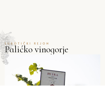
SUBOTIČKI REJON
P
a
l
i
ć
k
o
v
i
n
o
g
o
r
j
e