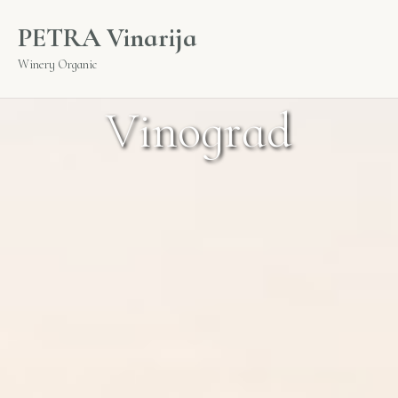
PETRA Vinarija
Winery Organic
V
i
n
o
g
r
a
d